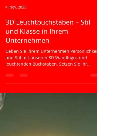
4. Nov. 2023
3D Leuchtbuchstaben – Stil
und Klasse in Ihrem
Unternehmen
Geben Sie Ihrem Unternehmen Persönlichkeit
und Stil mit unseren 3D Wandlogos und
leuchtenden Buchstaben. Setzen Sie Ihr
Unternehmen ins...