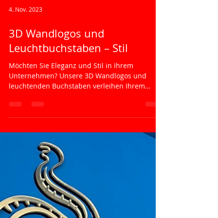
4. Nov. 2023
3D Wandlogos und
Leuchtbuchstaben – Stil
Möchten Sie Eleganz und Stil in Ihrem
Unternehmen? Unsere 3D Wandlogos und
leuchtenden Buchstaben verleihen Ihrem
Raum eine elegante...