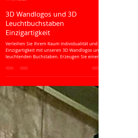
4. Nov. 2023
3D Wandlogos und 3D
Leuchtbuchstaben
Einzigartigkeit
Verleihen Sie Ihrem Raum Individualität und
Einzigartigkeit mit unseren 3D Wandlogos und
leuchtenden Buchstaben. Erzeugen Sie einen...