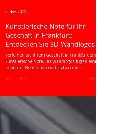
9. Nov. 2023
Künstlerische Note für Ihr
Geschäft in Frankfurt:
Entdecken Sie 3D-Wandlogos
Verleihen Sie Ihrem Geschäft in Frankfurt eine
künstlerische Note. 3D-Wandlogos fügen eine
moderne Note hinzu und ziehen die...