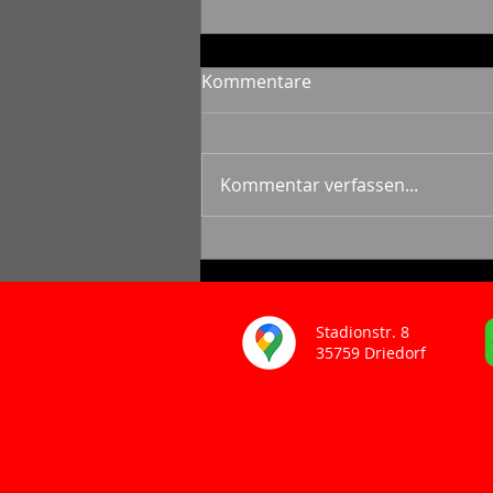
Kommentare
Kommentar verfassen...
Die Vorteile eines
maßgeschneiderten 3D-
Logos für Ihr Unternehmen
Stadionstr. 8
35759 Driedorf