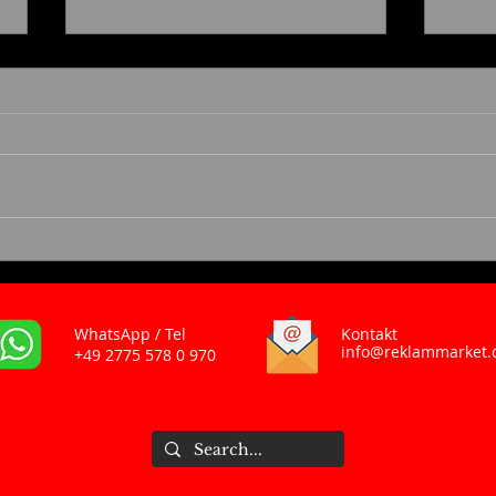
3D Wandlogos und 3D
3D Leuchtbuchstaben – Stil
Leuchtbuchstaben
und 
Einzigartigkeit
Unt
WhatsApp / Tel
Kontakt
info@reklammarket.
+49 2775 578 0 970