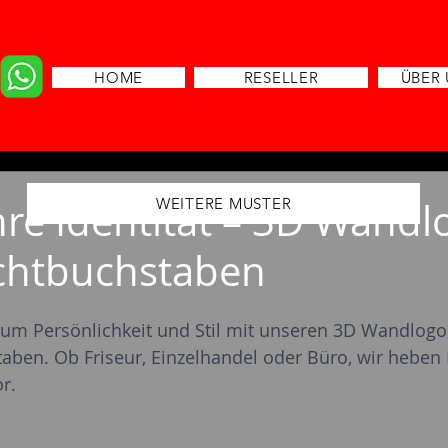
HOME
RESELLER
ÜBER
ler
 Ihre Identität – 3D Wand
WEITERE MUSTER
chtbuchstaben
um Persönlichkeit und Stil mit unseren 3D Wandlogo
ben. Ob Friseur, Einzelhandel oder Büro, wir heben 
r.