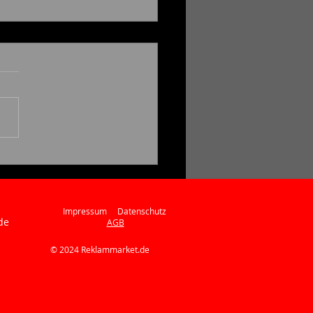
Klasse in Ihrem
ernehmen
Impressum
Datenschutz
de
AGB
© 2024 Reklammarket.de